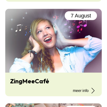
7 August
ZingMeeCafé
meer info