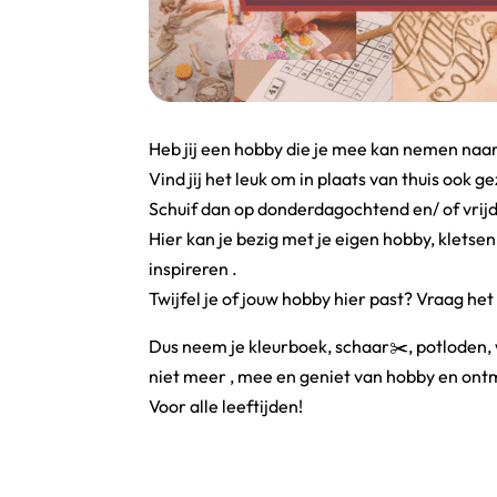
Heb jij een hobby die je mee kan nemen naa
Vind jij het leuk om in plaats van thuis ook g
Schuif dan op donderdagochtend en/ of vrij
Hier kan je bezig met je eigen hobby, kletsen
inspireren .
Twijfel je of jouw hobby hier past? Vraag he
Dus neem je kleurboek, schaar✂️, potloden, wo
niet meer , mee en geniet van hobby en ont
Voor alle leeftijden!