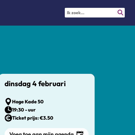
dinsdag 4 februari
Hoge Kade 50
19:30 - uur
Ticket prijs: €3.50
Voeg toe aan mijn agenda