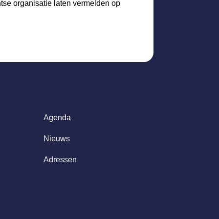
htse organisatie laten vermelden op
Agenda
Nieuws
Adressen