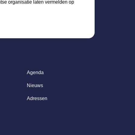
htse organisatie laten vermelden op
Agenda
Nieuws
Adressen