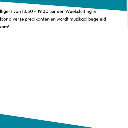
lligers van 18.30 – 19.30 uur een Weeksluiting in
oor diverse predikanten en wordt muzikaal begeleid
lkom!