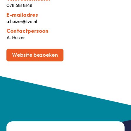
078 681 8148
E-mailadres
a.huizer@live.nl
Contactpersoon
A. Huizer
Website bezoeken