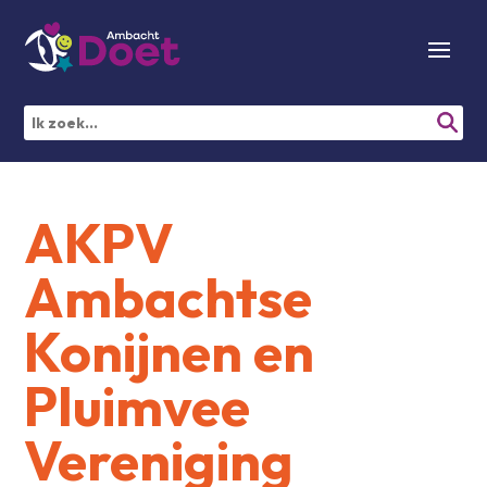
AKPV
Ambachtse
Konijnen en
Pluimvee
Vereniging