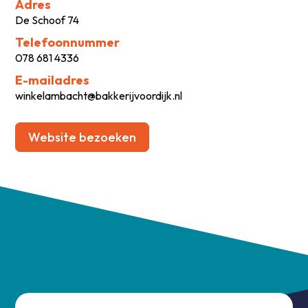
Adres
De Schoof 74
Telefoonnummer
078 681 4336
E-mailadres
winkelambacht@bakkerijvoordijk.nl
Website bezoeken