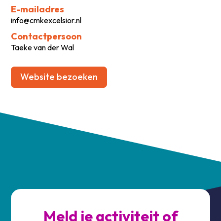
E-mailadres
info@cmkexcelsior.nl
Contactpersoon
Taeke van der Wal
Website bezoeken
Meld je activiteit of