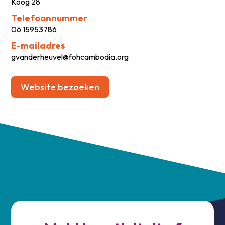
Koog 28
Telefoonnummer
06 15953786
E-mailadres
gvanderheuvel@fohcambodia.org
Website bezoeken