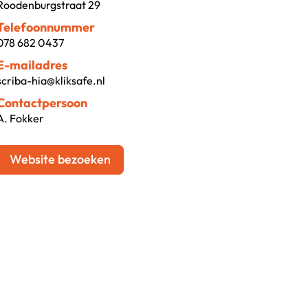
Roodenburgstraat 29
Telefoonnummer
078 682 0437
E-mailadres
scriba-hia@kliksafe.nl
Contactpersoon
A. Fokker
Website bezoeken