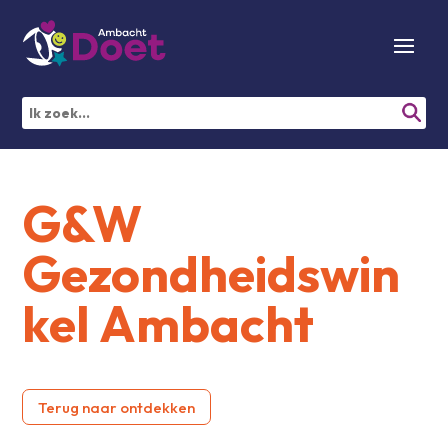
G&W
Gezondheidswin
kel Ambacht
Terug naar ontdekken