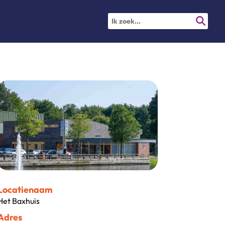
Locatienaam
Het Baxhuis
Adres