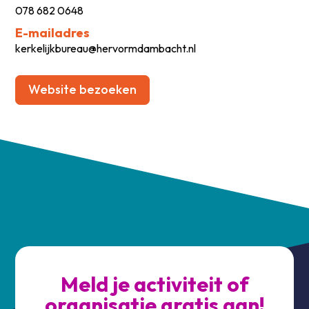
078 682 0648
E-mailadres
kerkelijkbureau@hervormdambacht.nl
Website bezoeken
Meld je activiteit of
organisatie gratis aan!