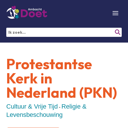
Protestantse
Kerk in
Nederland (PKN)
Cultuur & Vrije Tijd
Religie &
-
Levensbeschouwing