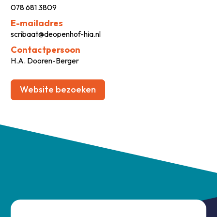
078 681 3809
E-mailadres
scribaat@deopenhof-hia.nl
Contactpersoon
H.A. Dooren-Berger
Website bezoeken