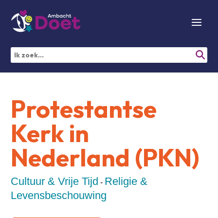
Protestantse
Kerk in
Nederland (PKN)
Cultuur & Vrije Tijd
Religie &
-
Levensbeschouwing