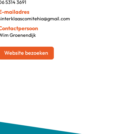
06 5314 3691
E-mailadres
sinterklaascomitehia@gmail.com
Contactpersoon
Wim Groenendijk
Website bezoeken