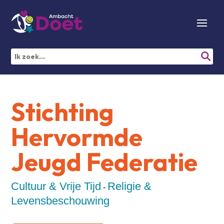
Stichting
Hervormde
Jeugd Federatie
Cultuur & Vrije Tijd
Religie &
-
Levensbeschouwing